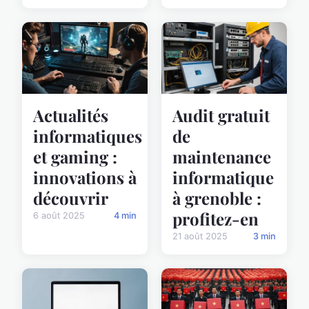
Actualités
Audit gratuit
informatiques
de
et gaming :
maintenance
innovations à
informatique
découvrir
à grenoble :
profitez-en
6 août 2025
4 min
21 août 2025
3 min