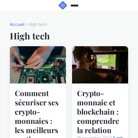
Accueil
› High tech
High tech
Comment
Crypto-
sécuriser ses
monnaie et
crypto-
blockchain :
monnaies :
comprendre
les meilleurs
la relation
18 novembre 2024
5 min