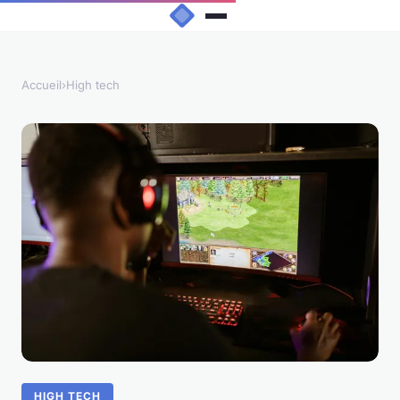
Accueil
›
High tech
HIGH TECH