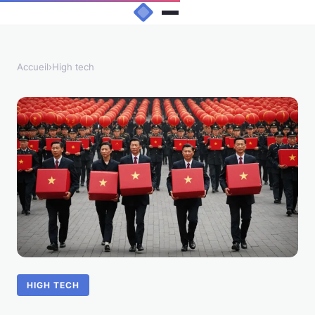
Accueil
›
High tech
HIGH TECH