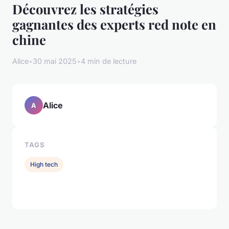
Découvrez les stratégies
gagnantes des experts red note en
chine
Alice
•
30 mai 2025
•
4 min de lecture
Alice
A
TAGS
High tech