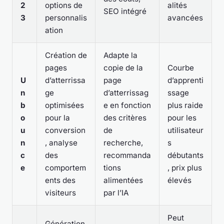
2
options de
alités
SEO intégré
3
personnalis
avancées
ation
Création de
Adapte la
pages
copie de la
Courbe
U
d’atterrissa
page
d’apprenti
n
ge
d’atterrissag
ssage
b
optimisées
e en fonction
plus raide
o
pour la
des critères
pour les
u
conversion
de
utilisateur
n
, analyse
recherche,
s
c
des
recommanda
débutants
e
comportem
tions
, prix plus
ents des
alimentées
élevés
visiteurs
par l’IA
Peut
Génération