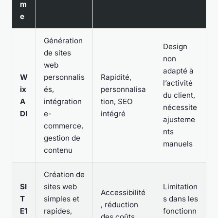
m
e
Génération
Design
de sites
non
web
adapté à
W
personnalis
Rapidité,
l’activité
ix
és,
personnalisa
du client,
A
intégration
tion, SEO
nécessite
DI
e-
intégré
ajusteme
commerce,
nts
gestion de
manuels
contenu
Création de
SI
sites web
Limitation
Accessibilité
T
simples et
s dans les
, réduction
E1
rapides,
fonctionn
des coûts,