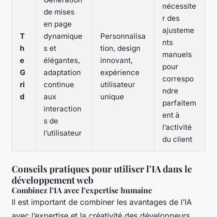
nécessite
de mises
r des
en page
ajusteme
T
dynamique
Personnalisa
nts
h
s et
tion, design
manuels
e
élégantes,
innovant,
pour
G
adaptation
expérience
correspo
ri
continue
utilisateur
ndre
d
aux
unique
parfaitem
interaction
ent à
s de
l’activité
l’utilisateur
du client
Conseils pratiques pour utiliser l’IA dans le
développement web
Combinez l’IA avec l’expertise humaine
Il est important de combiner les avantages de l’IA
avec l’expertise et la créativité des développeurs