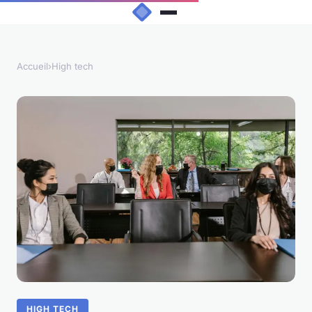
Accueil
›
High tech
HIGH TECH