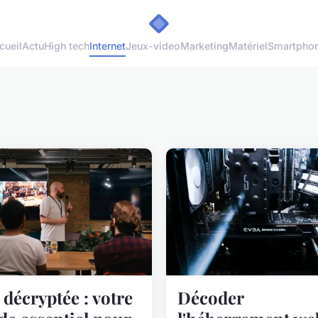
cueil
Actu
High tech
Internet
Jeux-video
Marketing
Matériel
Smartpho
 décryptée : votre
Décoder