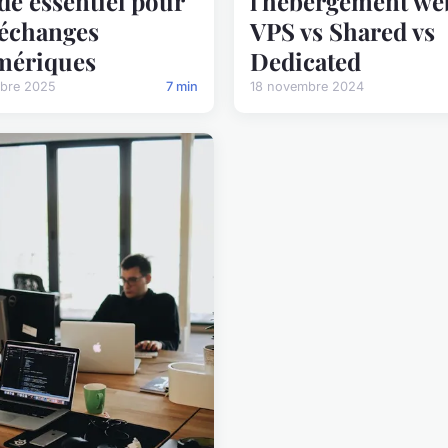
de essentiel pour
l'hébergement web
 échanges
VPS vs Shared vs
mériques
Dedicated
obre 2025
7 min
18 novembre 2024