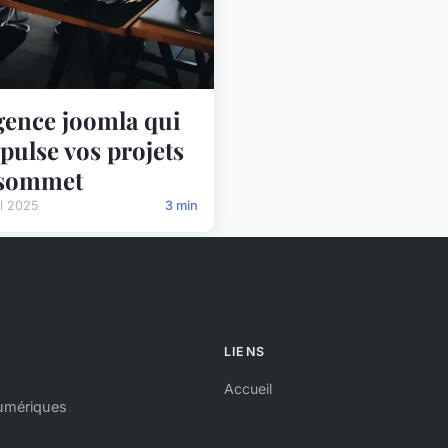
gence joomla qui
pulse vos projets
 sommet
il 2025
3 min
LIENS
Accueil
numériques