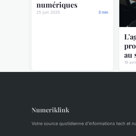
numériques
25 juin 2025
3 min
L'a
pro
au
19 avr
Numeriklink
Votre source quotidienne d'informations tech et 