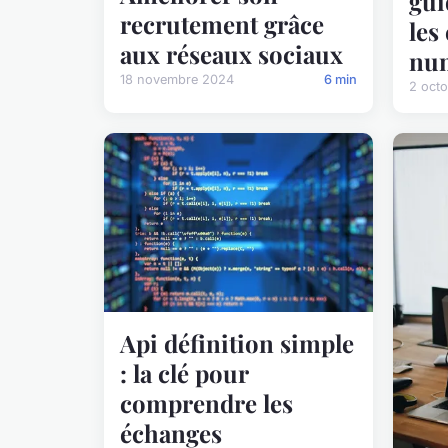
gui
recrutement grâce
les
aux réseaux sociaux
nu
18 novembre 2024
6 min
2 oct
Api définition simple
: la clé pour
comprendre les
échanges