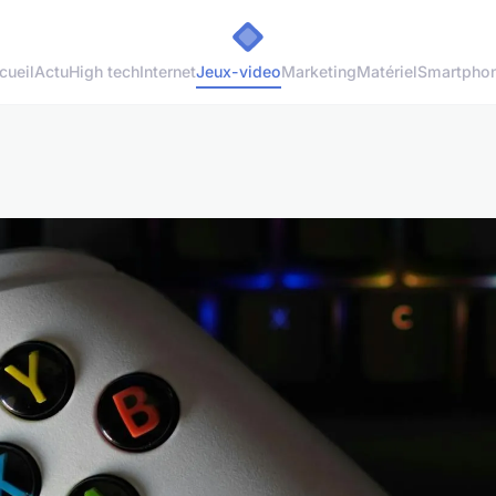
cueil
Actu
High tech
Internet
Jeux-video
Marketing
Matériel
Smartpho