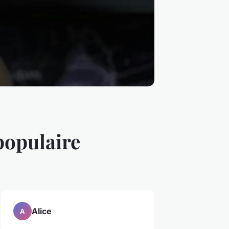
 populaire
Alice
A