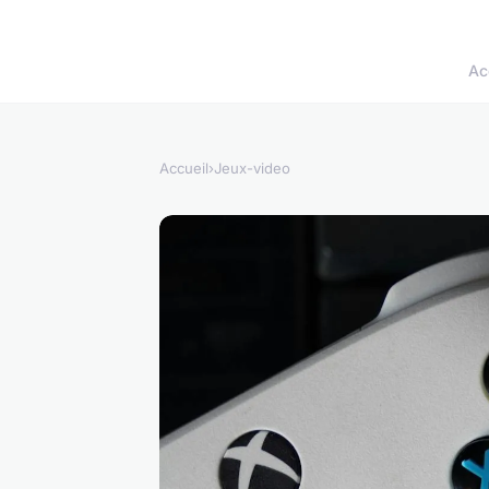
Ac
Accueil
›
Jeux-video